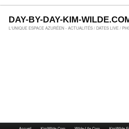
DAY-BY-DAY-KIM-WILDE.CO
L'UNIQUE ESPACE AZURÉEN - ACTUALITÉS / DATES LIVE / P
Accueil
KimWilde.com
Wilde-Life.com
KimWilde.f