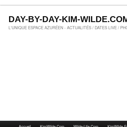
DAY-BY-DAY-KIM-WILDE.CO
L'UNIQUE ESPACE AZURÉEN - ACTUALITÉS / DATES LIVE / P
Accueil
KimWilde.com
Wilde-Life.com
KimWilde.f