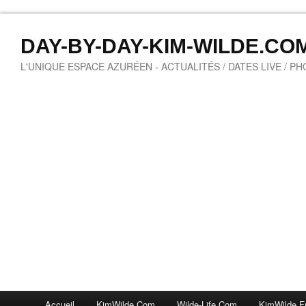
DAY-BY-DAY-KIM-WILDE.CO
L'UNIQUE ESPACE AZURÉEN - ACTUALITÉS / DATES LIVE / P
Accueil
KimWilde.com
Wilde-Life.com
KimWilde.f