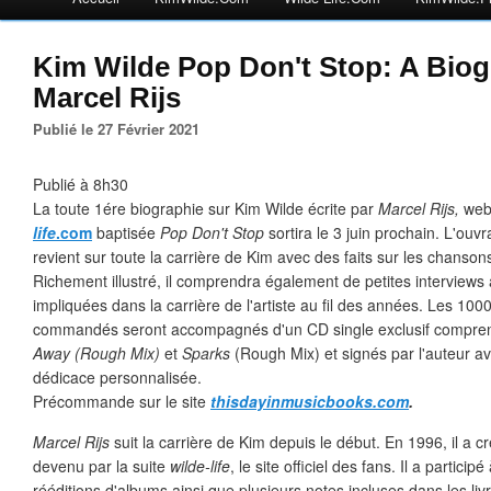
Kim Wilde Pop Don't Stop: A Biog
Marcel Rijs
Publié le 27 Février 2021
Publié à 8h30
La toute 1ére biographie sur Kim Wilde écrite par
Marcel Rijs,
web
life
.com
baptisée
Pop Don't Stop
sortira le 3 juin prochain. L'ou
revient sur toute la carrière de Kim avec des faits sur les chanson
Richement illustré, il comprendra également de petites interview
impliquées dans la carrière de l'artiste au fil des années. Les 10
commandés seront accompagnés d'un CD single exclusif comprena
Away (Rough Mix)
et
Sparks
(Rough Mix) et signés par l'auteur ave
dédicace personnalisée.
Précommande sur le site
thisdayinmusicbooks.com
.
Marcel Rijs
suit la carrière de Kim depuis le début. En 1996, il a cré
devenu par la suite
wilde-life
, le site officiel des fans. Il a partici
rééditions d'albums ainsi que plusieurs notes incluses dans les liv