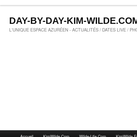
DAY-BY-DAY-KIM-WILDE.CO
L'UNIQUE ESPACE AZURÉEN - ACTUALITÉS / DATES LIVE / P
Accueil
KimWilde.com
Wilde-Life.com
KimWilde.f