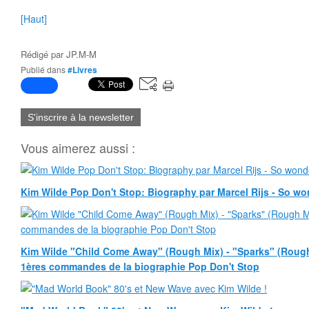
[Haut]
Rédigé par
JP.M-M
Publié dans
#Livres
S'inscrire à la newsletter
Vous aimerez aussi :
Kim Wilde Pop Don't Stop: Biography par Marcel Rijs - So won
Kim Wilde "Child Come Away" (Rough Mix) - "Sparks" (Rough
1ères commandes de la biographie Pop Don't Stop