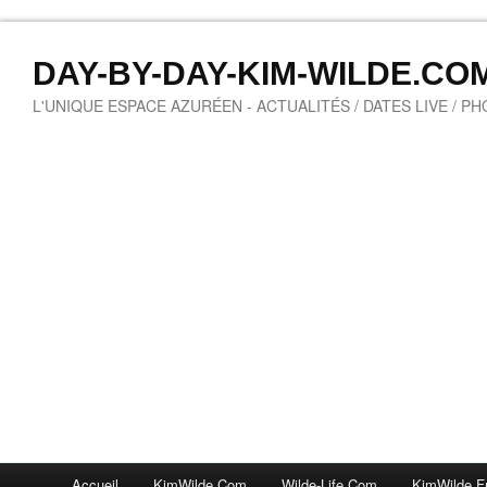
DAY-BY-DAY-KIM-WILDE.CO
L'UNIQUE ESPACE AZURÉEN - ACTUALITÉS / DATES LIVE / P
Accueil
KimWilde.com
Wilde-Life.com
KimWilde.f