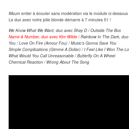
Album entier à écouter sans modération via le module ci-dessous
Le duo avec notre jolie blonde démarre à 7 minutes 51 !
We Know What We Want, duo avec Shay D / Outside The Box
Name & Number, duo avec Kim Wilde
/ Rainbow In The Dark, duo
You / Love On Fire (Amour Fou) / Music’s Gonna Save You
Simple Complications (Gimme A Dollar) / I Feel Like I Won The Lo
What Would You Call Unreasonable / Butterfly On A Wheel
Chemical Reaction / Wrong About The Song