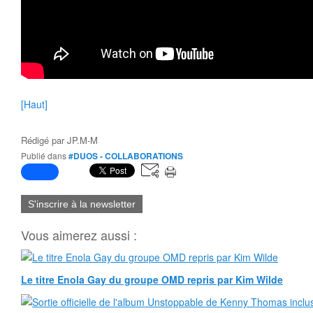
[Haut]
Rédigé par
JP.M-M
Publié dans
#DUOS - COLLABORATIONS
S'inscrire à la newsletter
Vous aimerez aussi :
Le titre Enola Gay du groupe OMD repris par Kim Wilde