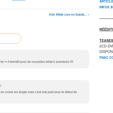
ARTICL
INFOS 
Kim Wilde Live en Suède... »
----------
RÉÉDIT
TEASES
2CD-DV
DISPON
FNAC.C
r /> A bientôt pour de nouvelles wilde's aventures !!!!
6
on croise les doigts mais c'est mal parti pour le début de