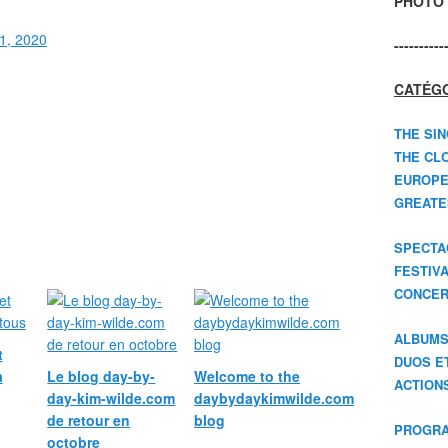
PHOTO 
1, 2020
----------
CATÉGO
THE SIN
THE CLO
EUROPE
GREATES
SPECTA
FESTIV
CONCER
ALBUM
t
DUOS E
à
Le blog day-by-
Welcome to the
ACTION
day-kim-wilde.com
daybydaykimwilde.com
de retour en
blog
PROGRA
octobre