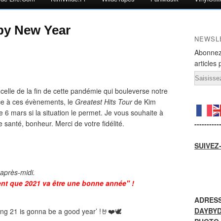
py New Year
NEWSL
Abonnez
articles 
Email
celle de la fin de cette pandémie qui bouleverse notre
ce à ces évènements, le
Greatest Hits Tour
de Kim
e 6 mars si la situation le permet. Je vous souhaite à
santé, bonheur. Merci de votre fidélité.
----------
SUIVEZ
 après-midi.
ent que 2021 va être une bonne année" !
ADRESS
DAYBY
ing 21 is gonna be a good year’ !🤘❤️🕊