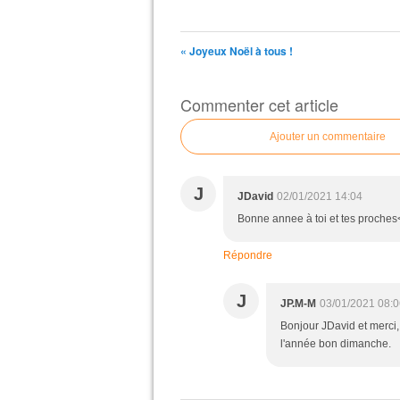
« Joyeux Noël à tous !
Commenter cet article
Ajouter un commentaire
J
JDavid
02/01/2021 14:04
Bonne annee à toi et tes proches<b
Répondre
J
JP.M-M
03/01/2021 08:0
Bonjour JDavid et merci, 
l'année bon dimanche.