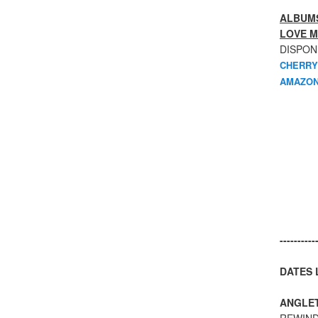
ALBUMS
LOVE M
DISPON
CHERRY
AMAZON
----------
DATES L
ANGLE