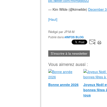
pic.twitter.com/RtyRdgiouU
— Kim Wilde (@kimwilde)
December 3
[Haut]
Rédigé par
JP.M-M
Publié dans
#INFOS BLOG
S'inscrire à la newsletter
Vous aimerez aussi :
Bonne année 2026
Joyeux Noël e
bonnes fêtes 
tous