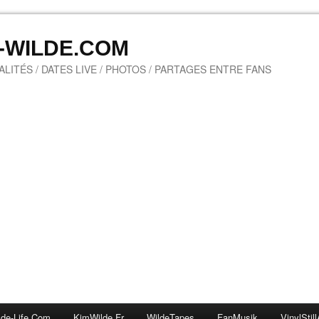
M-WILDE.COM
LITÉS / DATES LIVE / PHOTOS / PARTAGES ENTRE FANS
lde-Life.com
KimWilde.fr
WildeTapes
FanMusik
VinylStill