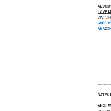
ALBUMS
LOVE M
DISPON
CHERRY
AMAZON
----------
DATES L
ANGLE