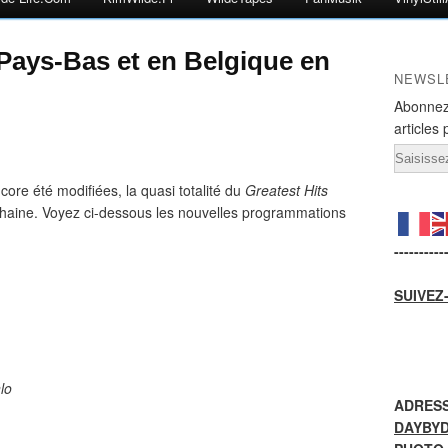
Pays-Bas et en Belgique en
NEWSL
Abonnez
articles 
Email
re été modifiées, la quasi totalité du
Greatest Hits
chaine. Voyez ci-dessous les nouvelles programmations
----------
SUIVEZ
lo
ADRESS
DAYBY