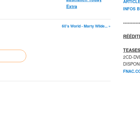
ARTICL
Extra
INFOS 
----------
60's World - Marty Wilde... »
RÉÉDIT
TEASES
2CD-DV
DISPON
FNAC.C