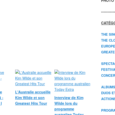
PHOTO 
----------
CATÉGO
THE SIN
THE CLO
EUROPE
GREATES
SPECTA
FESTIV
CONCER
ALBUM
ve
L'Australie accueille
DUOS E
 -
Kim Wilde et son
Interview de Kim
ACTION
I
Greatest Hits Tour
Wilde lors du
programme
PROGRA
australien Today