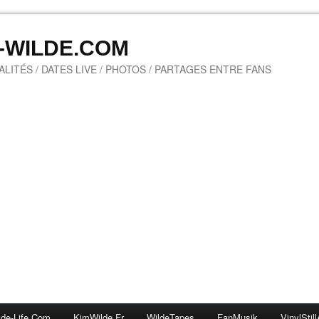
M-WILDE.COM
LITÉS / DATES LIVE / PHOTOS / PARTAGES ENTRE FANS
lde-Life.com
KimWilde.fr
WildeTapes
FanMusik
VinylStill