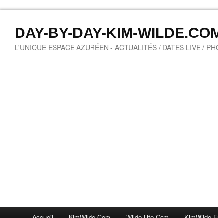
DAY-BY-DAY-KIM-WILDE.CO
L'UNIQUE ESPACE AZURÉEN - ACTUALITÉS / DATES LIVE / P
Accueil
KimWilde.com
Wilde-Life.com
KimWilde.f