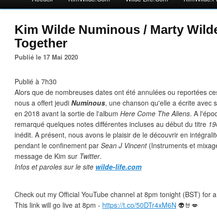
Kim Wilde Numinous / Marty Wild
Together
Publié le 17 Mai 2020
Publié à 7h30
Alors que de nombreuses dates ont été annulées ou reportées ce
nous a offert jeudi
Numinous
, une chanson qu'elle a écrite avec s
en 2018 avant la sortie de l'album
Here Come The Aliens
. A l'ép
remarqué quelques notes différentes incluses au début du titre
19
inédit. A présent, nous avons le plaisir de le découvrir en intégral
pendant le confinement par
Sean J Vincent
(Instruments et mixage
message de Kim sur
Twitter
.
Infos et paroles sur le site
wilde-life.com
Check out my Official YouTube channel at 8pm tonight (BST) for a
This link will go live at 8pm -
https://t.co/50DTr4xM6N
👽🤘💋