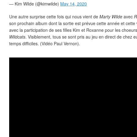
— Kim Wilde (@kimwilde)
May 14, 2020
Une autre surprise cette fois qui nous vient de
Marty Wilde
avec
R
son prochain album dont la sortie est prévue cette année et cett
avec la participation de ses filles Kim et Roxanne pour les choeurs
Wildcats
. Visiblement, tous se sont pris au jeu en direct de chez 
temps difficiles. (Vidéo Paul Vernon).