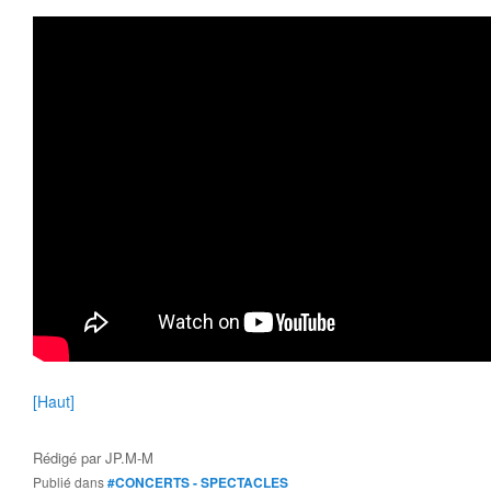
[Haut]
Rédigé par
JP.M-M
Publié dans
#CONCERTS - SPECTACLES