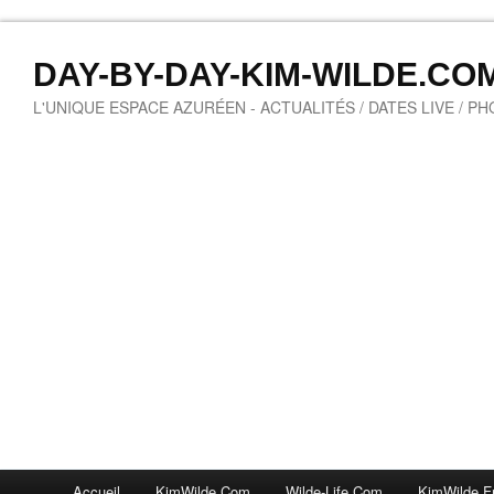
DAY-BY-DAY-KIM-WILDE.CO
L'UNIQUE ESPACE AZURÉEN - ACTUALITÉS / DATES LIVE / P
Accueil
KimWilde.com
Wilde-Life.com
KimWilde.f