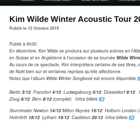
Kim Wilde Winter Acoustic Tour 2
Publié le 12 Octobre 2019
Publié à 6h30
En décembre, Kim Wilde se produira sur plusieurs scènes en l'
Al
en
Suisse
et en
Angleterre
à l'occasion de sa tournée
Wilde Wint
Au cours de ce spectacle, Kim interprètera certains de ses titres,
de Noël bien sur et certaines reprises qu'elle affectionne.
Notez que l'album
Wilde Winter Songbook
est encore disponible
I
Berlin
3/12
Francfort
4/12
Ludwigsbourg
5/12
Düsseldorf
9/12
In
Zoug
6/12
Bern
8/12
(complet) Infos billets
ICI
Sturminster Newton
14/12
Milton Keynes
15/12
Holborn London (
Holmfirth
18/12
Lytham
19/12
Castleton
20/12
Infos billets
ICI