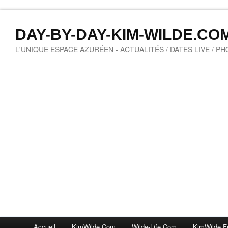
DAY-BY-DAY-KIM-WILDE.CO
L'UNIQUE ESPACE AZURÉEN - ACTUALITÉS / DATES LIVE / P
Accueil
KimWilde.com
Wilde-Life.com
KimWilde.f