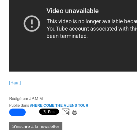
[Haut]
Rédigé par
JP.M-M
Publié dans
#HERE COME THE ALIENS TOUR
S'inscrire à la newsletter