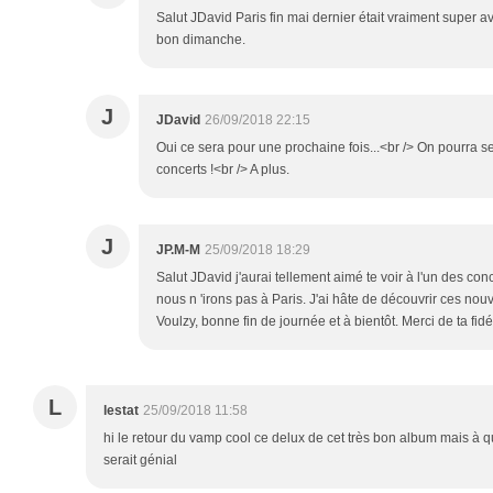
Salut JDavid Paris fin mai dernier était vraiment super
bon dimanche.
J
JDavid
26/09/2018 22:15
Oui ce sera pour une prochaine fois...<br /> On pourra se
concerts !<br /> A plus.
J
JP.M-M
25/09/2018 18:29
Salut JDavid j'aurai tellement aimé te voir à l'un des conc
nous n 'irons pas à Paris. J'ai hâte de découvrir ces nouve
Voulzy, bonne fin de journée et à bientôt. Merci de ta fidé
L
lestat
25/09/2018 11:58
hi le retour du vamp cool ce delux de cet très bon album mais à 
serait génial