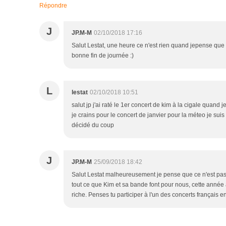
Répondre
J
JP.M-M
02/10/2018 17:16
Salut Lestat, une heure ce n'est rien quand jepense que
bonne fin de journée :)
L
lestat
02/10/2018 10:51
salut jp j'ai raté le 1er concert de kim à la cigale quand
je crains pour le concert de janvier pour la méteo je suis
décidé du coup
J
JP.M-M
25/09/2018 18:42
Salut Lestat malheureusement je pense que ce n'est pas d
tout ce que Kim et sa bande font pour nous, cette année 
riche. Penses tu participer à l'un des concerts français 