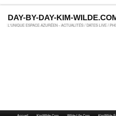
DAY-BY-DAY-KIM-WILDE.CO
L'UNIQUE ESPACE AZURÉEN - ACTUALITÉS / DATES LIVE / P
Accueil
KimWilde.com
Wilde-Life.com
KimWilde.f