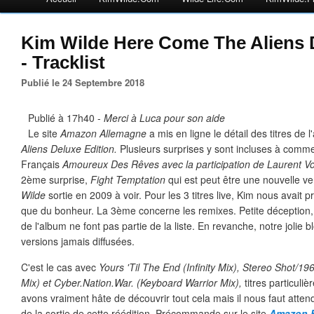
Kim Wilde Here Come The Aliens 
- Tracklist
Publié le 24 Septembre 2018
Publié à 17h40 -
Merci à Luca pour son aide
Le site
Amazon Allemagne
a mis en ligne le détail des titres de 
Aliens Deluxe Edition.
Plusieurs surprises y sont incluses à comm
Français
Amoureux Des Rêves avec la participation de Laurent V
2ème surprise,
Fight Temptation
qui est peut être une nouvelle ve
Wilde
sortie en 2009 à voir. Pour les 3 titres live, Kim nous avait p
que du bonheur. La 3ème concerne les remixes. Petite déception, 
de l'album ne font pas partie de la liste. En revanche, notre jolie 
versions jamais diffusées.
C'est le cas avec
Yours 'Til The End (Infinity Mix), Stereo Shot/1
Mix) et Cyber.Nation.War. (Keyboard Warrior Mix),
titres particul
avons vraiment hâte de découvrir tout cela mais il nous faut atten
de la sortie de cette réédition. Précommande sur le site
Amazon 