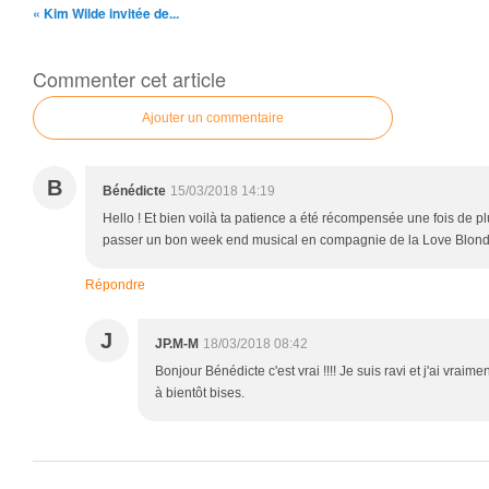
« Kim Wilde invitée de...
Commenter cet article
Ajouter un commentaire
B
Bénédicte
15/03/2018 14:19
Hello ! Et bien voilà ta patience a été récompensée une fois de p
passer un bon week end musical en compagnie de la Love Blond
Répondre
J
JP.M-M
18/03/2018 08:42
Bonjour Bénédicte c'est vrai !!!! Je suis ravi et j'ai vraim
à bientôt bises.