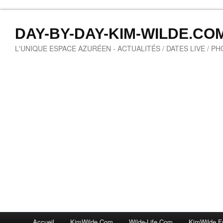
DAY-BY-DAY-KIM-WILDE.CO
L'UNIQUE ESPACE AZURÉEN - ACTUALITÉS / DATES LIVE / P
Accueil
KimWilde.com
Wilde-Life.com
KimWilde.f