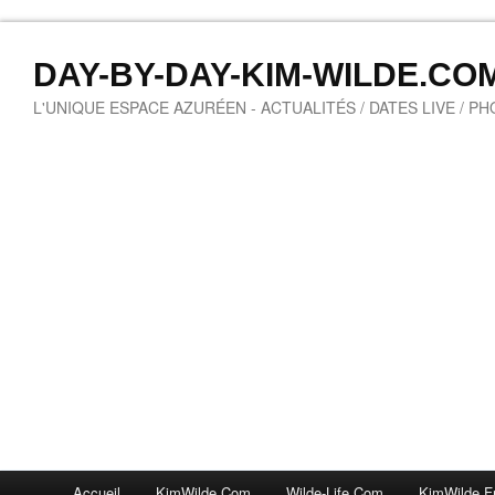
DAY-BY-DAY-KIM-WILDE.CO
L'UNIQUE ESPACE AZURÉEN - ACTUALITÉS / DATES LIVE / P
Accueil
KimWilde.com
Wilde-Life.com
KimWilde.f