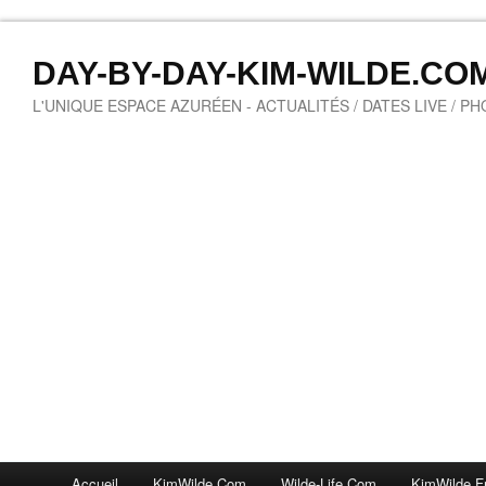
DAY-BY-DAY-KIM-WILDE.CO
L'UNIQUE ESPACE AZURÉEN - ACTUALITÉS / DATES LIVE / P
Accueil
KimWilde.com
Wilde-Life.com
KimWilde.f