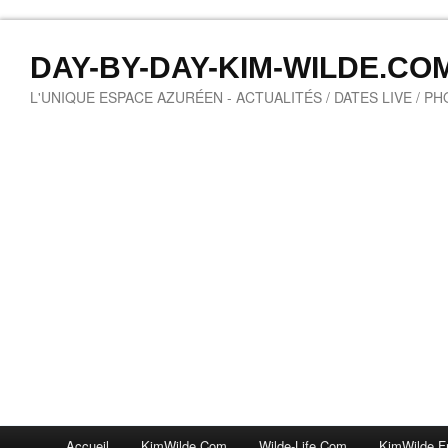
DAY-BY-DAY-KIM-WILDE.CO
L'UNIQUE ESPACE AZURÉEN - ACTUALITÉS / DATES LIVE / P
Accueil
KimWilde.com
Wilde-Life.com
KimWilde.f