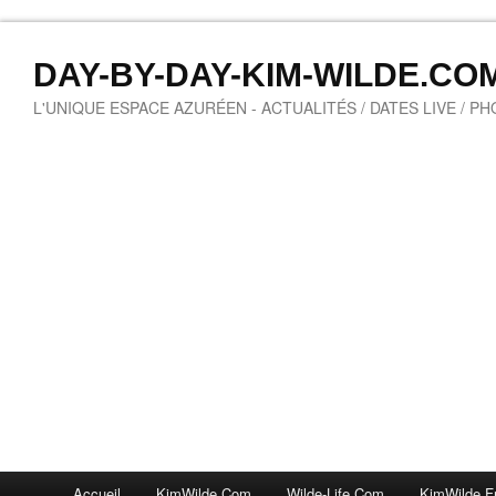
DAY-BY-DAY-KIM-WILDE.CO
L'UNIQUE ESPACE AZURÉEN - ACTUALITÉS / DATES LIVE / P
Accueil
KimWilde.com
Wilde-Life.com
KimWilde.f