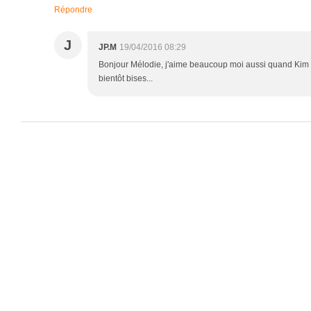
Répondre
J
JP.M
19/04/2016 08:29
Bonjour Mélodie, j'aime beaucoup moi aussi quand Kim me
bientôt bises...