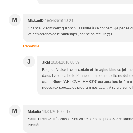
M
MickaelD
19/04/2016 18:24
Chanceux sont ceux qui ont pu assister à ce concert ;) je pense 
va démarrer avec le printemps , bonne soirée JP @+
Répondre
J
JP.M
20/04/2016 08:39
Bonjour Mickaël, c'est certain et j'imagine bine ce joli 
dates live de la belle Kim, pour le moment, elle ne débute
grand Show "WE LOVE THE 80'S" qui aura lieu le 7 mai
nouveaux spectacles programmés avant. A suivre sur le b
M
Mélodie
19/04/2016 06:17
Salut J.P<br /> Très classe Kim Wilde sur cette photo<br /> Bonn
Bientôt