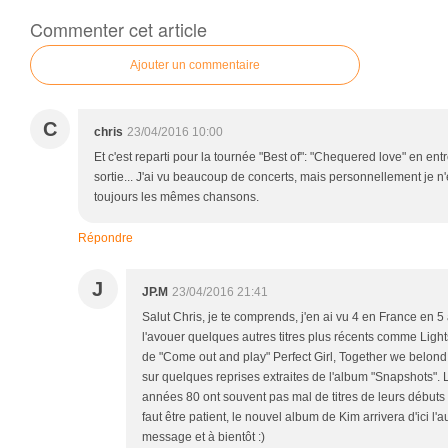
Commenter cet article
Ajouter un commentaire
C
chris
23/04/2016 10:00
Et c'est reparti pour la tournée "Best of": "Chequered love" en ent
sortie... J'ai vu beaucoup de concerts, mais personnellement je n
toujours les mêmes chansons.
Répondre
J
JP.M
23/04/2016 21:41
Salut Chris, je te comprends, j'en ai vu 4 en France en 5 a
l'avouer quelques autres titres plus récents comme Ligh
de "Come out and play" Perfect Girl, Together we belond
sur quelques reprises extraites de l'album "Snapshots". L
années 80 ont souvent pas mal de titres de leurs débuts 
faut être patient, le nouvel album de Kim arrivera d'ici l
message et à bientôt :)