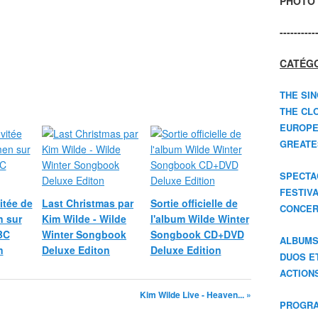
PHOTO 
----------
CATÉGO
THE SIN
THE CLO
EUROPE
GREATES
SPECTA
FESTIV
itée de
Last Christmas par
Sortie officielle de
CONCER
 sur
Kim Wilde - Wilde
l'album Wilde Winter
BC
Winter Songbook
Songbook CD+DVD
ALBUM
n
Deluxe Editon
Deluxe Edition
DUOS E
ACTION
Kim Wilde Live - Heaven... »
PROGRA