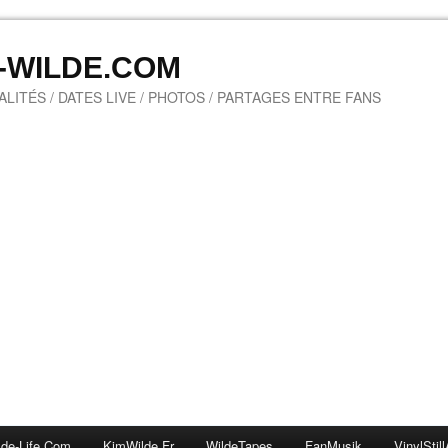
M-WILDE.COM
LITÉS / DATES LIVE / PHOTOS / PARTAGES ENTRE FANS
lde-Life.com
KimWilde.fr
WildeTapes
FanMusik
VinylStill