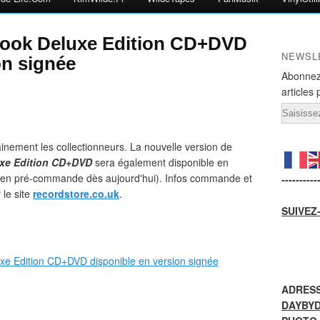
book Deluxe Edition CD+DVD
NEWSL
on signée
Abonnez
articles 
Email
ainement les collectionneurs. La nouvelle version de
uxe Edition CD+DVD
sera également disponible en
e (en pré-commande dès aujourd'hui). Infos commande et
----------
le site
recordstore.co.uk
.
SUIVEZ
ADRESS
DAYBY