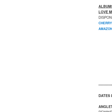
ALBUMS
LOVE M
DISPON
CHERRY
AMAZON
----------
DATES L
ANGLE