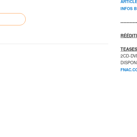
ARTICL
INFOS 
----------
RÉÉDIT
TEASES
2CD-DV
DISPON
FNAC.C