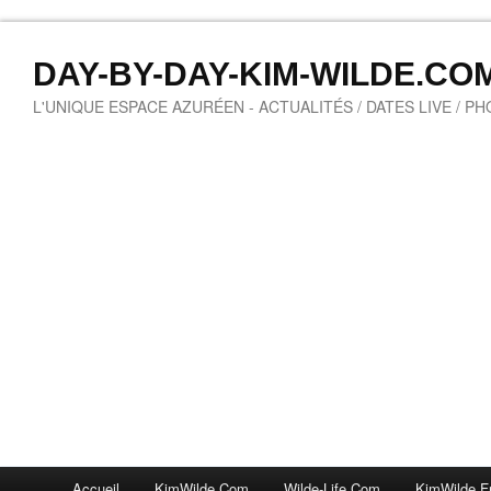
DAY-BY-DAY-KIM-WILDE.CO
L'UNIQUE ESPACE AZURÉEN - ACTUALITÉS / DATES LIVE / P
Accueil
KimWilde.com
Wilde-Life.com
KimWilde.f