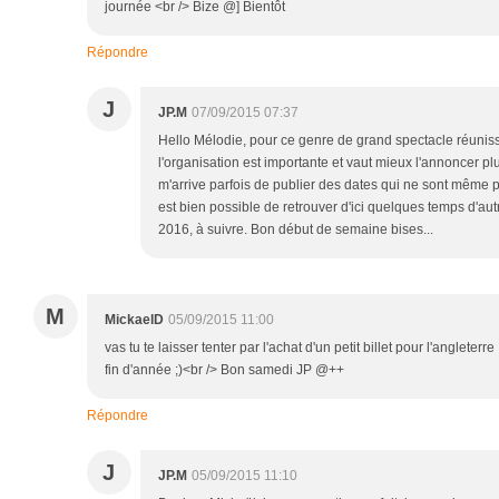
journée <br /> Bize @] Bientôt
Répondre
J
JP.M
07/09/2015 07:37
Hello Mélodie, pour ce genre de grand spectacle réuniss
l'organisation est importante et vaut mieux l'annoncer plu
m'arrive parfois de publier des dates qui ne sont même pas 
est bien possible de retrouver d'ici quelques temps d'a
2016, à suivre. Bon début de semaine bises...
M
MickaelD
05/09/2015 11:00
vas tu te laisser tenter par l'achat d'un petit billet pour l'angleter
fin d'année ;)<br /> Bon samedi JP @++
Répondre
J
JP.M
05/09/2015 11:10