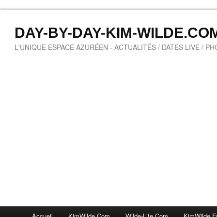
DAY-BY-DAY-KIM-WILDE.CO
L'UNIQUE ESPACE AZURÉEN - ACTUALITÉS / DATES LIVE / P
Accueil
KimWilde.com
Wilde-Life.com
KimWilde.f