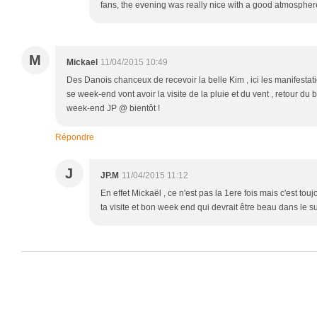
fans, the evening was really nice with a good atmosphere
M
Mickael
11/04/2015 10:49
Des Danois chanceux de recevoir la belle Kim , ici les manifestat
se week-end vont avoir la visite de la pluie et du vent , retour 
week-end JP @ bientôt !
Répondre
J
JP.M
11/04/2015 11:12
En effet Mickaël , ce n'est pas la 1ere fois mais c'est t
ta visite et bon week end qui devrait être beau dans le s