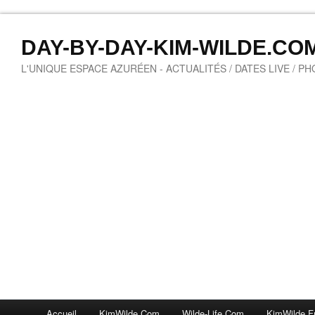
DAY-BY-DAY-KIM-WILDE.CO
L'UNIQUE ESPACE AZURÉEN - ACTUALITÉS / DATES LIVE / P
Accueil
KimWilde.com
Wilde-Life.com
KimWilde.f