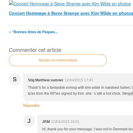
Concert Hommage à Steve Strange avec Kim Wilde en photo
« "Bonnes fêtes de Pâques...
Commenter cet article
Ajouter un commentaire
S
Stig Matthew sumner
12/04/2015 17:43
Thank"s for a fantastisk evning with kim wilde in næstved hallen;
lp'es from the 80"ies signed by Kim .she ' s still a hot chick. Stin
Répondre
J
JP.M
12/04/2015 19:01
Hi, thank you for your message. I was not in Denmark but