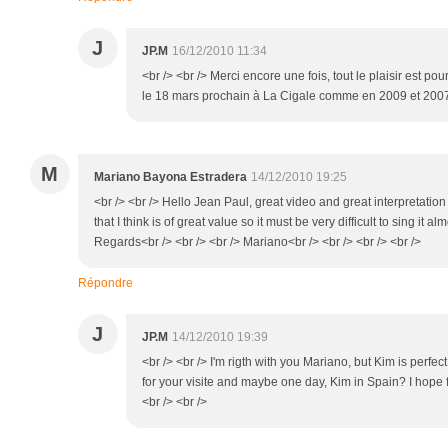
J
JP.M
16/12/2010 11:34
<br /> <br /> Merci encore une fois, tout le plaisir est p
le 18 mars prochain à La Cigale comme en 2009 et 2007...
M
Mariano Bayona Estradera
14/12/2010 19:25
<br /> <br /> Hello Jean Paul, great video and great interpretation 
that I think is of great value so it must be very difficult to sing it a
Regards<br /> <br /> <br /> Mariano<br /> <br /> <br /> <br />
Répondre
J
JP.M
14/12/2010 19:39
<br /> <br /> I'm rigth with you Mariano, but Kim is perfect
for your visite and maybe one day, Kim in Spain? I hope fo
<br /> <br />