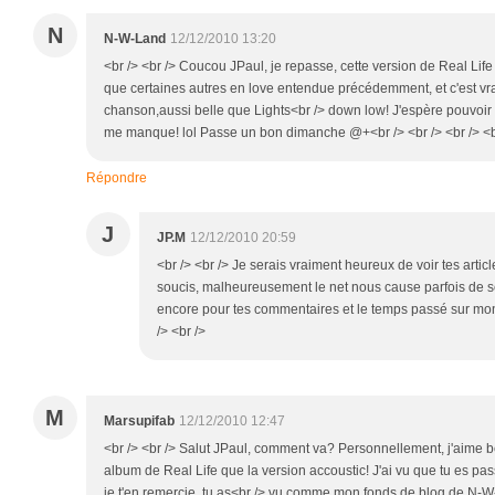
N
N-W-Land
12/12/2010 13:20
<br /> <br /> Coucou JPaul, je repasse, cette version de Real Lif
que certaines autres en love entendue précédemment, et c'est vra
chanson,aussi belle que Lights<br /> down low! J'espère pouvoir f
me manque! lol Passe un bon dimanche @+<br /> <br /> <br /> <b
Répondre
J
JP.M
12/12/2010 20:59
<br /> <br /> Je serais vraiment heureux de voir tes artic
soucis, malheureusement le net nous cause parfois de s
encore pour tes commentaires et le temps passé sur mon 
/> <br />
M
Marsupifab
12/12/2010 12:47
<br /> <br /> Salut JPaul, comment va? Personnellement, j'aime
album de Real Life que la version accoustic! J'ai vu que tu es pa
je t'en remercie, tu as<br /> vu comme mon fonds de blog de N-