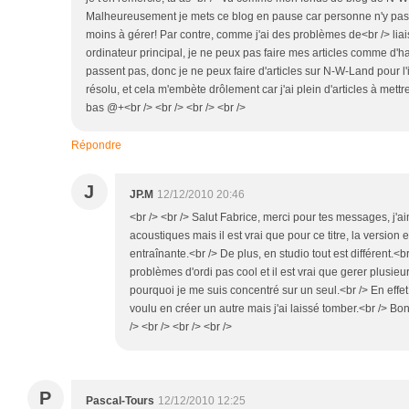
Malheureusement je mets ce blog en pause car personne n'y pass
moins à gérer! Par contre, comme j'ai des problèmes de<br /> lia
ordinateur principal, je ne peux pas faire mes articles comme d'h
passent pas, donc je ne peux faire d'articles sur N-W-Land pour l'i
résolu, et cela m'embète drôlement car j'ai plein d'articles à mettr
bas @+<br /> <br /> <br /> <br />
Répondre
J
JP.M
12/12/2010 20:46
<br /> <br /> Salut Fabrice, merci pour tes messages, j'
acoustiques mais il est vrai que pour ce titre, la version
entraînante.<br /> De plus, en studio tout est différent.<
problèmes d'ordi pas cool et il est vrai que gerer plusieurs
pourquoi je me suis concentré sur un seul.<br /> En effet,
voulu en créer un autre mais j'ai laissé tomber.<br /> Bo
/> <br /> <br /> <br />
P
Pascal-Tours
12/12/2010 12:25