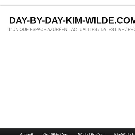
DAY-BY-DAY-KIM-WILDE.CO
L'UNIQUE ESPACE AZURÉEN - ACTUALITÉS / DATES LIVE / P
Accueil
KimWilde.com
Wilde-Life.com
KimWilde.f