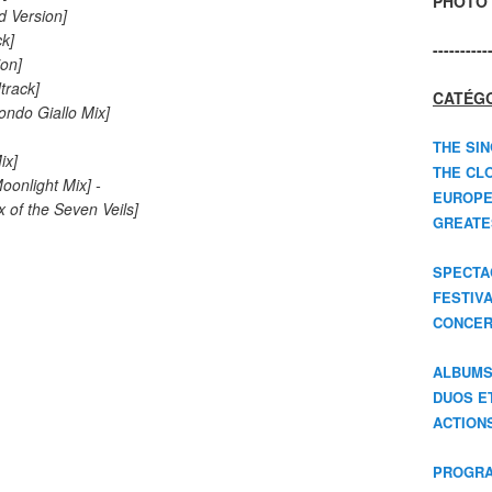
PHOTO 
 Version]
ck]
----------
on]
dtrack]
CATÉGO
ondo Giallo Mix]
)
THE SIN
ix]
THE CLO
oonlight Mix] -
EUROPE
of the Seven Veils]
GREATES
SPECTA
FESTIV
CONCER
ALBUM
DUOS E
ACTION
PROGRA