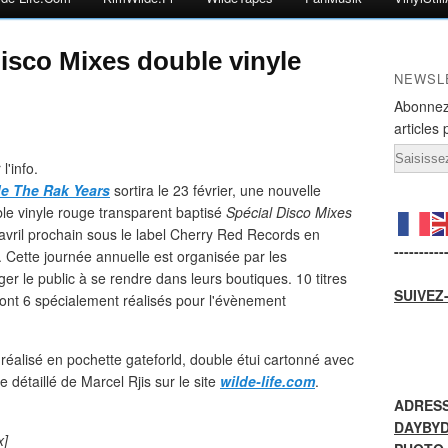
isco Mixes double vinyle
NEWSL
Abonnez
articles 
Email
l'info.
e The Rak Years
sortira le 23 février, une nouvelle
uble vinyle rouge transparent baptisé
Spécial Disco Mixes
 avril prochain sous le label Cherry Red Records en
----------
. Cette journée annuelle est organisée par les
r le public à se rendre dans leurs boutiques. 10 titres
SUIVEZ
nt 6 spécialement réalisés pour l'évènement
réalisé en pochette gateforld, double étui cartonné avec
e détaillé de Marcel Rjis sur le site
wilde-life.com
.
ADRESS
DAYBY
x]