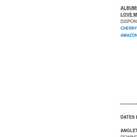
ALBUMS
LOVE M
DISPON
CHERRY
AMAZON
----------
DATES L
ANGLE