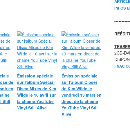
ARTICL
INFOS 
----------
RÉÉDIT
TEASES
2CD-DV
DISPON
FNAC.C
ciale
Émission spéciale
Émission spéciale
lose de
sur l'album Spécial
sur l'album Closer
soir en
Disco Mixes de Kim
de Kim Wilde le
haîne
Wilde le 10 avril sur
vendredi 13 mars en
 Still
la chaîne YouTube
direct de la chaîne
Vinyl Still Alive
YouTube Vinyl Still
Alive