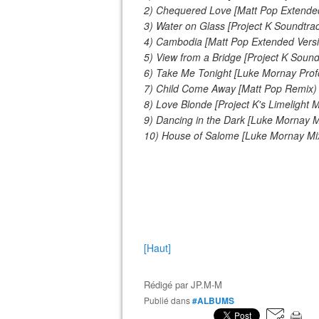
2) Chequered Love [Matt Pop Extended
3) Water on Glass [Project K Soundtra
4) Cambodia [Matt Pop Extended Versi
5) View from a Bridge [Project K Soun
6) Take Me Tonight [Luke Mornay Prof
7) Child Come Away [Matt Pop Remix
8) Love Blonde [Project K's Limelight M
9) Dancing in the Dark [Luke Mornay M
10) House of Salome [Luke Mornay Mix 
[Haut]
Rédigé par
JP.M-M
Publié dans
#ALBUMS