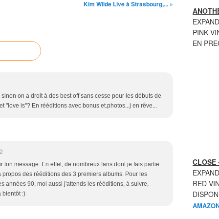
Kim Wilde Live à Strasbourg,... »
ANOTHE
EXPAND
PINK VI
EN PR
, sinon on a droit à des best off sans cesse pour les débuts de
"love is"? En rééditions avec bonus et.photos...j en rêve...
2
CLOSE 
r ton message. En effet, de nombreux fans dont je fais partie
EXPAND
propos des rééditions des 3 premiers albums. Pour les
RED VI
 années 90, moi aussi j'attends les rééditions, à suivre,
DISPON
 bientôt :)
AMAZON