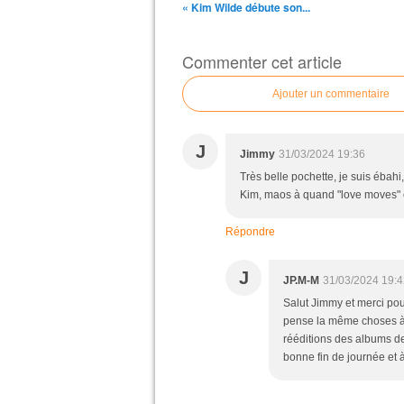
« Kim Wilde débute son...
Commenter cet article
Ajouter un commentaire
J
Jimmy
31/03/2024 19:36
Très belle pochette, je suis ébahi
Kim, maos à quand "love moves" et 
Répondre
J
JP.M-M
31/03/2024 19:4
Salut Jimmy et merci pou
pense la même choses à 
rééditions des albums des
bonne fin de journée et à