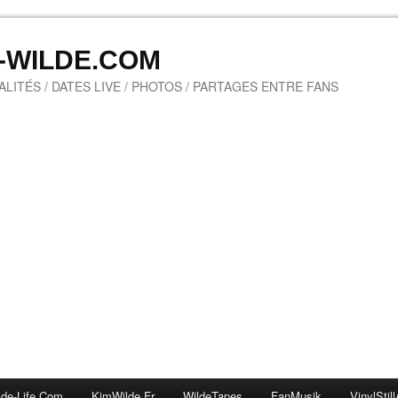
M-WILDE.COM
LITÉS / DATES LIVE / PHOTOS / PARTAGES ENTRE FANS
lde-Life.com
KimWilde.fr
WildeTapes
FanMusik
VinylStill