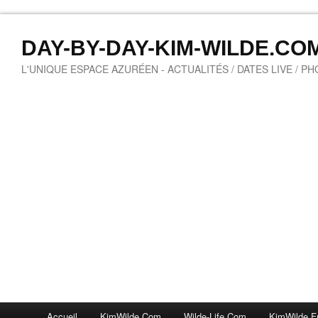
DAY-BY-DAY-KIM-WILDE.CO
L'UNIQUE ESPACE AZURÉEN - ACTUALITÉS / DATES LIVE / P
Accueil
KimWilde.com
Wilde-Life.com
KimWilde.f